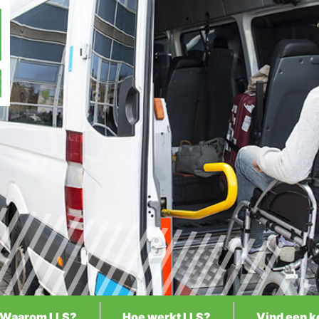
Waarom LLS?
Hoe werkt LLS?
Vind een k