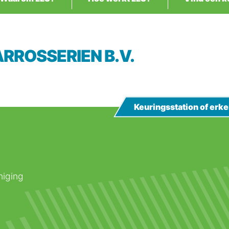
ARROSSERIEN B.V.
Keuringsstation of er
niging