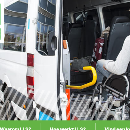
Waarom LLS?
Hoe werkt LLS?
Vind een k