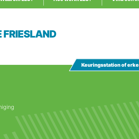
E FRIESLAND
Keuringsstation of er
niging