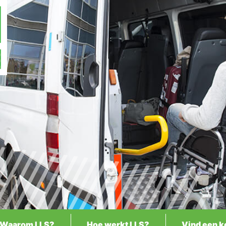
Waarom LLS?
Hoe werkt LLS?
Vind een k