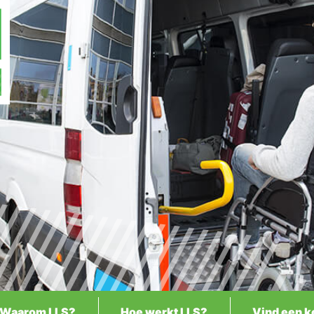
Waarom LLS?
Hoe werkt LLS?
Vind een k