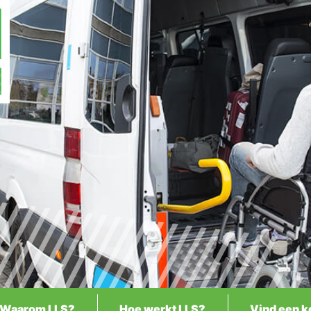
Waarom LLS?
Hoe werkt LLS?
Vind een k