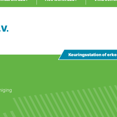
V.
Keuringsstation of er
niging