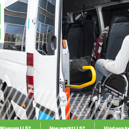
Waarom LLS?
Hoe werkt LLS?
Vind een k