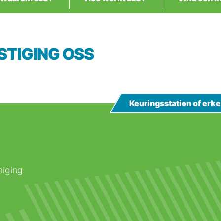
VESTIGING OSS
Keuringsstation of er
niging