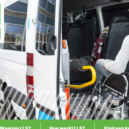
Waarom LLS?
Hoe werkt LLS?
Vind een k