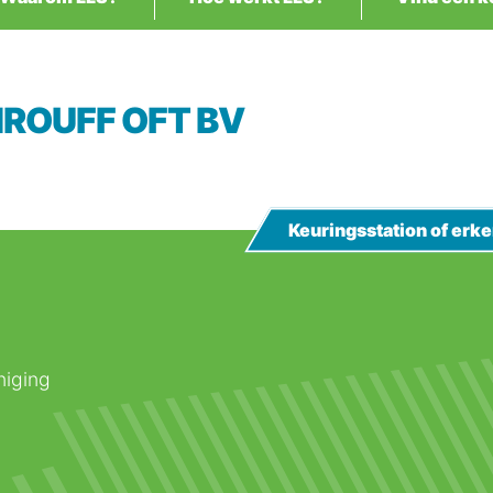
HROUFF OFT BV
Keuringsstation of er
niging