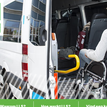
Waarom LLS?
Hoe werkt LLS?
Vind een k